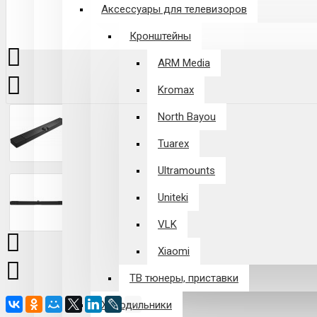
Аксессуары для телевизоров
Кронштейны
ARM Media
Kromax
North Bayou
Tuarex
Ultramounts
Uniteki
VLK
Xiaomi
ТВ тюнеры, приставки
Холодильники