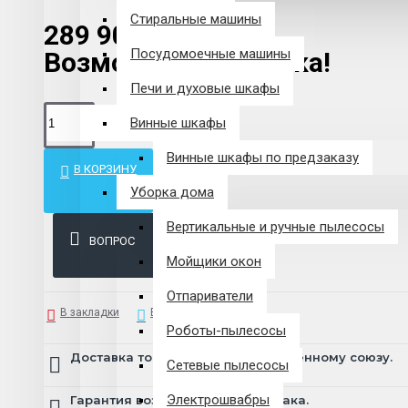
Стиральные машины
289 900 р.
Посудомоечные машины
Возможна рассрочка!
Печи и духовые шкафы
Винные шкафы
Винные шкафы по предзаказу
В КОРЗИНУ
Уборка дома
Вертикальные и ручные пылесосы
ВОПРОС
Мойщики окон
Отпариватели
В закладки
В сравнение
Роботы-пылесосы
Доставка товара по всему Таможенному союзу.
Сетевые пылесосы
Электрошвабры
Гарантия возврата и обмена брака.