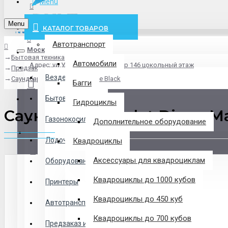
Menu
info@pxlt.ru
Menu
КАТАЛОГ ТОВАРОВ
Автотранспорт
Москва
Бытовая техника
Везде
Автомобили
Адрес: ул.Угрешская дом 2, стр 146 цокольный этаж
Предзаказ из Китая
Везде
Саундбар Devialet Dione Matte Black
Багги
Логин
Бытовая техника
Гидроциклы
Саундбар Devialet Dione Ma
Газонокосилки
Дополнительное оборудование
Регистрация
Лодочные Моторы
Квадроциклы
Аксессуары для квадроциклам
Оборудование
Закладки
Квадроциклы до 1000 кубов
Принтеры
Сравнение
Квадроциклы до 450 куб
Автотранспорт
0 товар(ов) - 0 р.
Квадроциклы до 700 кубов
Предзаказ из Китая