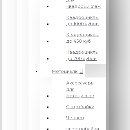
квадроциклам
Квадроциклы
до 1000 кубов
Квадроциклы
до 450 куб
Квадроциклы
до 700 кубов
Мотоциклы
Аксессуары
для
мотоциклов
Спортбайки
Чеппер
электробайки