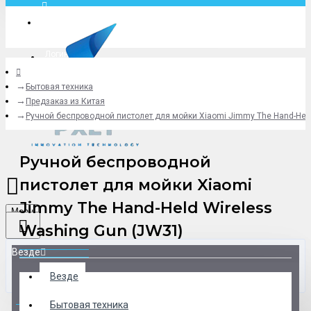
Москва
Логин
Бытовая техника
+79775619766
Предзаказ из Китая
Ручной беспроводной пистолет для мойки Xiaomi Jimmy The Hand-Held
Ручной беспроводной
пистолет для мойки Xiaomi
Jimmy The Hand-Held Wireless
Menu
Washing Gun (JW31)
Везде
Везде
0 товар(ов) - 0 р.
Бытовая техника