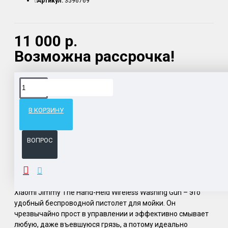
Артикул:
3596769
11 000 р.
Возможна рассрочка!
Доставка товара по всему Таможенному союзу.
Гарантия возврата и обмена брака.
В КОРЗИНУ
Система бонусов и подарков за покупки.
ВОПРОС
ОПИСАНИЕ
Xiaomi Jimmy The Hand-Held Wireless Washing Gun – это
удобный беспроводной пистолет для мойки. Он
чрезвычайно прост в управлении и эффективно смывает
любую, даже въевшуюся грязь, а потому идеально