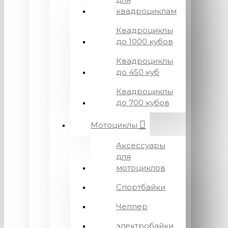
квадроциклам
Квадроциклы
до 1000 кубов
Квадроциклы
до 450 куб
Квадроциклы
до 700 кубов
Мотоциклы
Аксессуары
для
мотоциклов
Спортбайки
Чеппер
электробайки