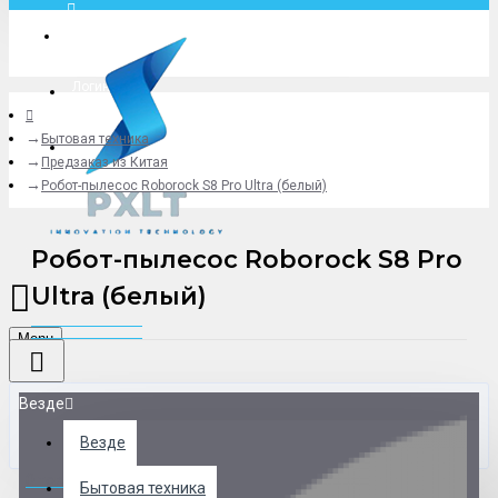
Москва
Логин
Бытовая техника
+79775619766
Предзаказ из Китая
Робот-пылесос Roborock S8 Pro Ultra (белый)
Робот-пылесос Roborock S8 Pro
Ultra (белый)
Menu
Везде
Везде
0 товар(ов) - 0 р.
Бытовая техника