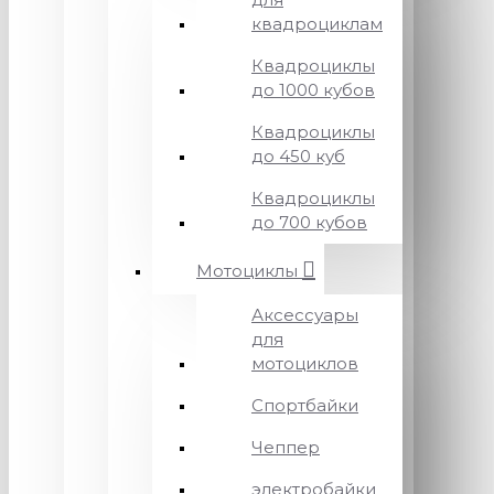
квадроциклам
Квадроциклы
до 1000 кубов
Квадроциклы
до 450 куб
Квадроциклы
до 700 кубов
Мотоциклы
Аксессуары
для
мотоциклов
Спортбайки
Чеппер
электробайки