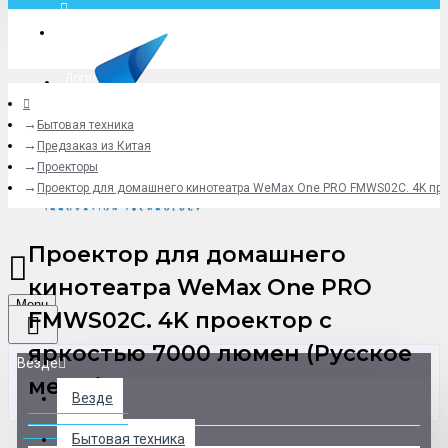
Москва
Логин
Бытовая техника
+79775619766
Предзаказ из Китая
Проекторы
Проектор для домашнего кинотеатра WeMax One PRO FMWS02C. 4K про
Проектор для домашнего
кинотеатра WeMax One PRO
Menu
FMWS02C. 4K проектор с
яркостью 7000 люмен (Русское
Везде
меню)
Везде
0 товар(ов) - 0 р.
Бытовая техника