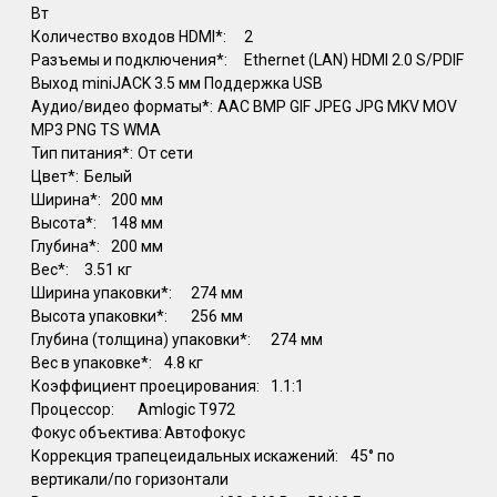
Вт
Количество входов HDMI*:
2
Разъемы и подключения*:
Ethernet (LAN) HDMI 2.0 S/PDIF
Выход miniJACK 3.5 мм Поддержка USB
Аудио/видео форматы*:
AAC BMP GIF JPEG JPG MKV MOV
MP3 PNG TS WMA
Тип питания*:
От сети
Цвет*:
Белый
Ширина*:
200 мм
Высота*:
148 мм
Глубина*:
200 мм
Вес*:
3.51 кг
Ширина упаковки*:
274 мм
Высота упаковки*:
256 мм
Глубина (толщина) упаковки*:
274 мм
Вес в упаковке*:
4.8 кг
Коэффициент проецирования:
1.1:1
Процессор:
Amlogic T972
Фокус объектива:
Автофокус
Коррекция трапецеидальных искажений:
45° по
вертикали/по горизонтали