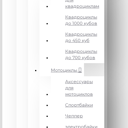
квадроциклам
Квадроциклы
до 1000 кубов
Квадроциклы
до 450 куб
Квадроциклы
до 700 кубов
Мотоциклы
Аксессуары
для
мотоциклов
Спортбайки
Чеппер
электробайки