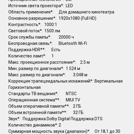
Источник света проектора*:
LED
Область применения*:
Для домашнего кинотеатра
Основное разрешение*:
1920x1080 (Full HD)
Контрастность*:
1000:1
Световой поток*:
1500 лм
Срок службы лампы*:
20000 ч
Беспроводная связь*:
Bluetooth Wi-Fi
Поддержка HDR**:
Есть
Количество ламп*:
1
Макс. проекционное расстояние*:
2.5 м
Мин. размер по диагонали*:
1.524 м
Макс. размер по диагонали*:
3.048 м
Коррекция трапецеидальных искажений*:
Вертикальная
Горизонтальная
Стандарты ТВ вещания*:
NTSC
Операционная система**:
MIUI TV
Объем оперативной памяти**:
2 ГБ
Объем встроенной памяти**:
32 ГБ
Звук*:
Поддержка Dolby Digital Поддержка DTS
Количество динамиков*:
2
Суммарная мощность звука (диапазон)*:
От 18,1 до 30