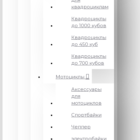
квадроциклам
Квадроциклы
до 1000 кубов
Квадроциклы
до 450 куб
Квадроциклы
до 700 кубов
Мотоциклы
Аксессуары
для
мотоциклов
Спортбайки
Чеппер
электробайки