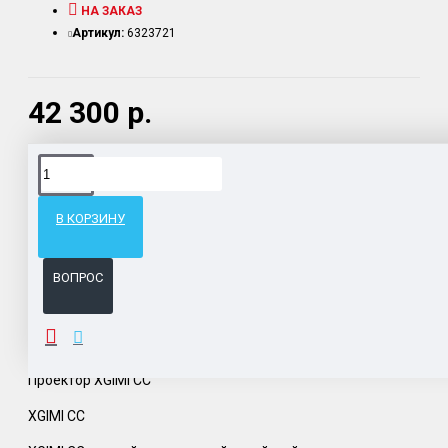
НА ЗАКАЗ
Артикул:
6323721
42 300 р.
Доставка товара по всему Таможенному союзу.
Гарантия возврата и обмена брака.
В КОРЗИНУ
Система бонусов и подарков за покупки.
ВОПРОС
ОПИСАНИЕ
Проектор XGIMI CC
XGIMI CC