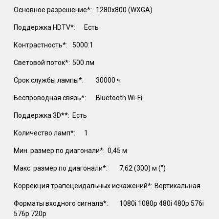
Основное разрешение*:
1280х800 (WXGA)
Поддержка HDTV*:
Есть
Контрастность*:
5000:1
Световой поток*:
500 лм
Срок службы лампы*:
30000 ч
Беспроводная связь*:
Bluetooth Wi-Fi
Поддержка 3D**:
Есть
Количество ламп*:
1
Мин. размер по диагонали*:
0,45 м
Макс. размер по диагонали*:
7,62 (300) м (")
Коррекция трапецеидальных искажений*:
Вертикальная
Форматы входного сигнала*:
1080i 1080p 480i 480p 576i
576p 720p