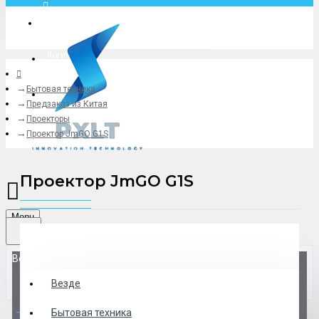
Москва
Логин
Бытовая техника
+79775619766
Предзаказ из Китая
Проекторы
Проектор JmGO G1S
Проектор JmGO G1S
Menu
Везде
Везде
0 товар(ов) - 0 р.
Бытовая техника