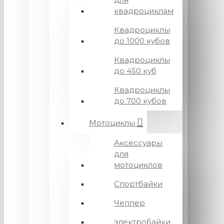
квадроциклам
Квадроциклы
до 1000 кубов
Квадроциклы
до 450 куб
Квадроциклы
до 700 кубов
Мотоциклы
Аксессуары
для
мотоциклов
Спортбайки
Чеппер
электробайки