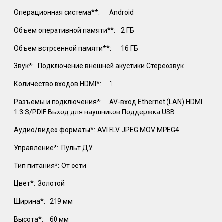
Операционная система**:
Android
Объем оперативной памяти**:
2 ГБ
Объем встроенной памяти**:
16 ГБ
Звук*:
Подключение внешней акустики Стереозвук
Количество входов HDMI*:
1
Разъемы и подключения*:
AV-вход Ethernet (LAN) HDMI
1.3 S/PDIF Выход для наушников Поддержка USB
Аудио/видео форматы*:
AVI FLV JPEG MOV MPEG4
Управление*:
Пульт ДУ
Тип питания*:
От сети
Цвет*:
Золотой
Ширина*:
219 мм
Высота*:
60 мм