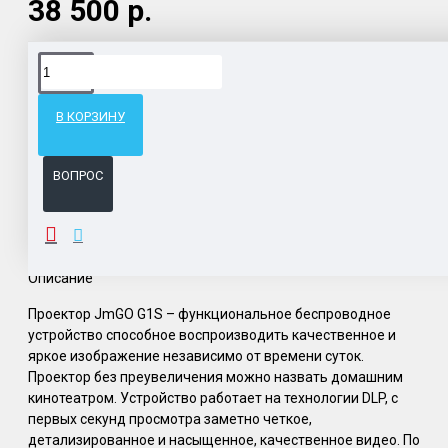
38 500 р.
Доставка товара по всему Таможенному союзу.
Гарантия возврата и обмена брака.
В КОРЗИНУ
Система бонусов и подарков за покупки.
ВОПРОС
ОПИСАНИЕ
Описание
Проектор JmGO G1S – функциональное беспроводное
устройство способное воспроизводить качественное и
яркое изображение независимо от времени суток.
Проектор без преувеличения можно назвать домашним
кинотеатром. Устройство работает на технологии DLP, с
первых секунд просмотра заметно четкое,
детализированное и насыщенное, качественное видео. По