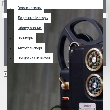
Газонокосилки
В корзине пусто!
Лодочные Моторы
Оборудование
Принтеры
Автотранспорт
Предзаказ из Китая