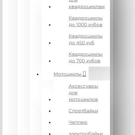
квадроциклам
Квадроциклы
до 1000 кубов
Квадроциклы
до 450 куб
Квадроциклы
до 700 кубов
Мотоциклы
Аксессуары
для
мотоциклов
Спортбайки
Чеппер
электробайки