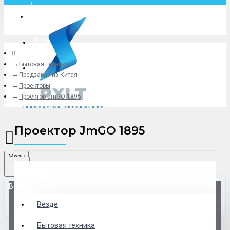
Москва
Логин
Бытовая техника
+79775619766
Предзаказ из Китая
Проекторы
Проектор JmGO 1895
Проектор JmGO 1895
Menu
Везде
Везде
0 товар(ов) - 0 р.
Бытовая техника