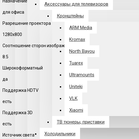
Назначение
Аксессуары для телевизоров
для офиса
Кронштейны
Разрешение проектора
ARM Media
1280x800
Kromax
Соотношение сторон изображения
North Bayou
8:5
Tuarex
Широкоформатный
Ultramounts
да
Uniteki
Поддержка HDTV
VLK
есть
Xiaomi
Поддержка 3D
ТВ тюнеры, приставки
есть
Холодильники
Источник света