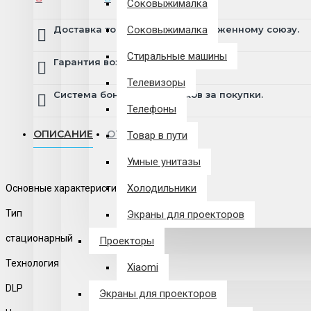
Соковыжималка
Доставка товара по всему Таможенному союзу.
Соковыжималка
Стиральные машины
Гарантия возврата и обмена брака.
Телевизоры
Система бонусов и подарков за покупки.
Телефоны
ОПИСАНИЕ
ОТЗЫВЫ
Товар в пути
Умные унитазы
Холодильники
Основные характеристики
Тип
Экраны для проекторов
стационарный
Проекторы
Технология
Xiaomi
DLP
Экраны для проекторов