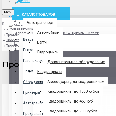
Menu
info@pxlt.ru
Menu
КАТАЛОГ ТОВАРОВ
Автотранспорт
Москва
Бытовая техника
Везде
Автомобили
Адрес: ул.Угрешская дом 2, стр 146 цокольный этаж
Предзаказ из Китая
Везде
Проекторы
Багги
Проектор Acer P1350W
Логин
Бытовая техника
Гидроциклы
Газонокосилки
Проектор Acer P1350W
Дополнительное оборудование
Регистрация
Лодочные Моторы
Квадроциклы
Аксессуары для квадроциклам
Оборудование
Закладки
Квадроциклы до 1000 кубов
Принтеры
Сравнение
Квадроциклы до 450 куб
Автотранспорт
0 товар(ов) - 0 р.
Квадроциклы до 700 кубов
Предзаказ из Китая