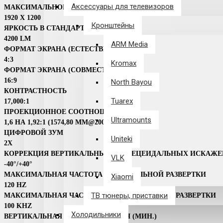
Аксессуары для телевизоров
МАКСИМАЛЬНОЕ РАЗРЕШЕНИЕ
1920 X 1200
Кронштейны
ЯРКОСТЬ В СТАНДАРТНОМ РЕЖИМЕ
4200 LM
ARM Media
ФОРМАТ ЭКРАНА (ЕСТЕСТВЕННЫЙ)
4:3
Kromax
ФОРМАТ ЭКРАНА (СОВМЕСТИМЫЙ)
16:9
North Bayou
КОНТРАСТНОСТЬ
Tuarex
17,000:1
ПРОЕКЦИОННОЕ СООТНОШЕНИЕ
Ultramounts
1,6 НА 1,92:1 (1574,80 ММ@2000 ММ)
ЦИФРОВОЙ ЗУМ
Uniteki
2X
КОРРЕКЦИЯ ВЕРТИКАЛЬНЫХ ТРАПЕЦЕИДАЛЬНЫХ ИСКАЖ
VLK
-40°/+40°
МАКСИМАЛЬНАЯ ЧАСТОТА ВЕРТИКАЛЬНОЙ РАЗВЕРТКИ
Xiaomi
120 HZ
ТВ тюнеры, приставки
МАКСИМАЛЬНАЯ ЧАСТОТА ГОРИЗОНТАЛЬНОЙ РАЗВЕРТКИ
100 KHZ
Холодильники
ВЕРТИКАЛЬНАЯ СИНХРОНИЗАЦИЯ (МИН.)