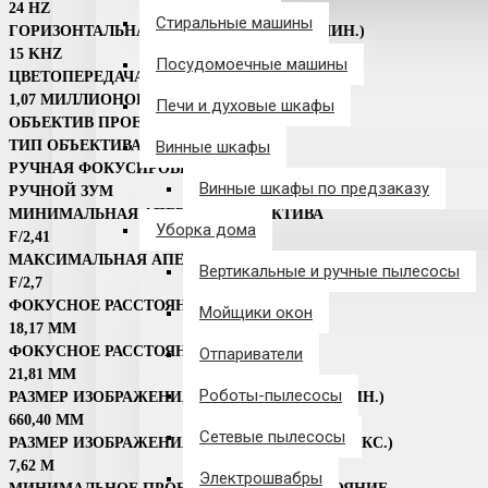
24 HZ
Стиральные машины
ГОРИЗОНТАЛЬНАЯ СИНХРОНИЗАЦИЯ (МИН.)
15 KHZ
Посудомоечные машины
ЦВЕТОПЕРЕДАЧА
1,07 МИЛЛИОНОВ ЦВЕТОВ (30 БИТ)
Печи и духовые шкафы
ОБЪЕКТИВ ПРОЕКТОРА
Винные шкафы
ТИП ОБЪЕКТИВА
РУЧНАЯ ФОКУСИРОВКА
Винные шкафы по предзаказу
РУЧНОЙ ЗУМ
МИНИМАЛЬНАЯ АПЕРТУРА ОБЪЕКТИВА
Уборка дома
F/2,41
МАКСИМАЛЬНАЯ АПЕРТУРА ОБЪЕКТИВА
Вертикальные и ручные пылесосы
F/2,7
ФОКУСНОЕ РАССТОЯНИЕ (МИН.)
Мойщики окон
18,17 ММ
ФОКУСНОЕ РАССТОЯНИЕ (МАКС.)
Отпариватели
21,81 ММ
Роботы-пылесосы
РАЗМЕР ИЗОБРАЖЕНИЯ ПО ДИАГОНАЛИ (МИН.)
660,40 ММ
Сетевые пылесосы
РАЗМЕР ИЗОБРАЖЕНИЯ ПО ДИАГОНАЛИ (МАКС.)
7,62 M
Электрошвабры