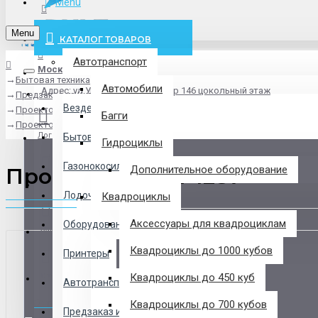
Menu
info@pxlt.ru
Menu
КАТАЛОГ ТОВАРОВ
Автотранспорт
Москва
Бытовая техника
Везде
Автомобили
Адрес: ул.Угрешская дом 2, стр 146 цокольный этаж
Предзаказ из Китая
Везде
Проекторы
Багги
Проектор Acer P1287
Логин
Бытовая техника
Гидроциклы
Газонокосилки
Проектор Acer P1287
Дополнительное оборудование
Регистрация
Лодочные Моторы
Квадроциклы
Аксессуары для квадроциклам
Оборудование
Закладки
Квадроциклы до 1000 кубов
Принтеры
Сравнение
Квадроциклы до 450 куб
Автотранспорт
0 товар(ов) - 0 р.
Квадроциклы до 700 кубов
Предзаказ из Китая