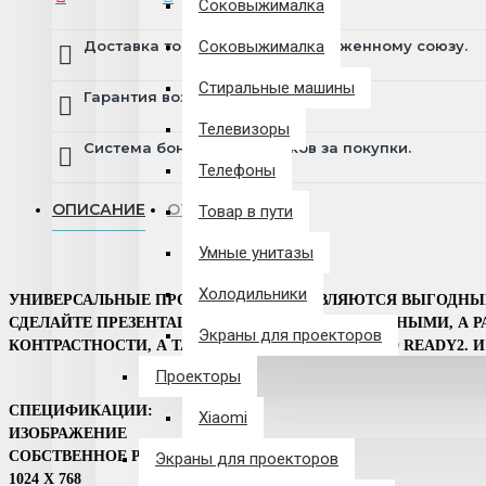
Соковыжималка
Доставка товара по всему Таможенному союзу.
Соковыжималка
Стиральные машины
Гарантия возврата и обмена брака.
Телевизоры
Система бонусов и подарков за покупки.
Телефоны
ОПИСАНИЕ
ОТЗЫВЫ
Товар в пути
Умные унитазы
Холодильники
УНИВЕРСАЛЬНЫЕ ПРОЕКТОРЫ ACER ЯВЛЯЮТСЯ ВЫГОДНЫМ
СДЕЛАЙТЕ ПРЕЗЕНТАЦИИ БОЛЕЕ ПРИВЛЕКАТЕЛЬНЫМИ, А
Экраны для проекторов
КОНТРАСТНОСТИ, А ТАКЖЕ ПОДДЕРЖКЕ DLP® 3D READY2. 
Проекторы
СПЕЦИФИКАЦИИ:
Xiaomi
ИЗОБРАЖЕНИЕ
СОБСТВЕННОЕ РАЗРЕШЕНИЕ
Экраны для проекторов
1024 X 768