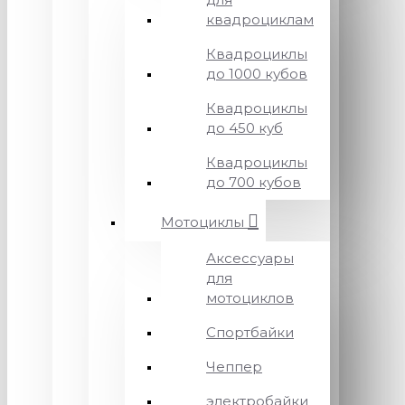
квадроциклам
Квадроциклы
до 1000 кубов
Квадроциклы
до 450 куб
Квадроциклы
до 700 кубов
Мотоциклы
Аксессуары
для
мотоциклов
Спортбайки
Чеппер
электробайки