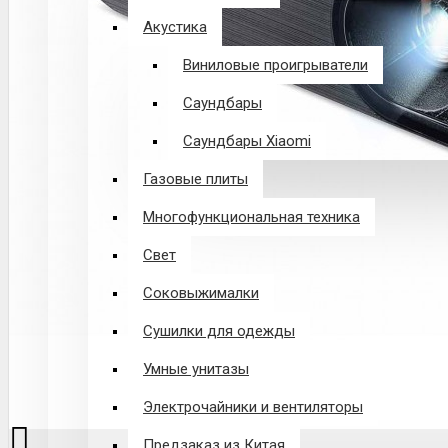
Акустика
Виниловые проигрыватели
Саундбары
Саундбары Xiaomi
Газовые плиты
Многофункциональная техника
Свет
Соковыжималки
Сушилки для одежды
Умные унитазы
Электрочайники и вентиляторы
Предзаказ из Китая