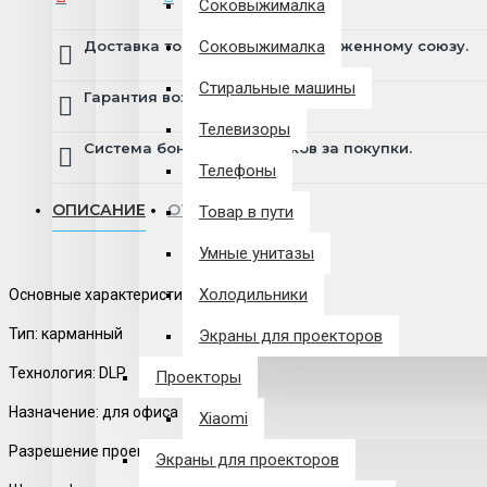
Соковыжималка
Доставка товара по всему Таможенному союзу.
Соковыжималка
Стиральные машины
Гарантия возврата и обмена брака.
Телевизоры
Система бонусов и подарков за покупки.
Телефоны
ОПИСАНИЕ
ОТЗЫВЫ
Товар в пути
Умные унитазы
Холодильники
Основные характеристики
Тип: карманный
Экраны для проекторов
Технология: DLP
Проекторы
Назначение: для офиса
Xiaomi
Разрешение проектора: 854x480
Экраны для проекторов