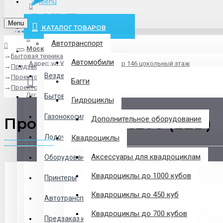
Menu
info@pxlt.ru
Menu
КАТАЛОГ ТОВАРОВ
Автотранспорт
Москва
Бытовая техника
Везде
Автомобили
Адрес: ул.Угрешская дом 2, стр 146 цокольный этаж
Предзаказ из Китая
Везде
Проекторы
Багги
Проектор Acer C200 (LED)
Логин
Бытовая техника
Гидроциклы
Газонокосилки
Проектор Acer C200 (LED)
Дополнительное оборудование
Регистрация
Лодочные Моторы
Квадроциклы
Аксессуары для квадроциклам
Оборудование
Закладки
Квадроциклы до 1000 кубов
Принтеры
Сравнение
Квадроциклы до 450 куб
Автотранспорт
0 товар(ов) - 0 р.
Квадроциклы до 700 кубов
Предзаказ из Китая