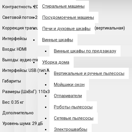
Стиральные машины
Контрастность: 2000:1
Посудомоечные машины
Световой поток: 200 люмен
Коррекция трапецеидальных искажений: есть (вертикальная)
Печи и духовые шкафы
Интерфейсы
Винные шкафы
Входы: HDMI
Винные шкафы по предзаказу
Выходы: аудио mini jack
Уборка дома
Интерфейсы: USB (тип A)
Вертикальные и ручные пылесосы
Габариты
Мойщики окон
Размеры (ШxВxГ): 110x30x120 мм
Отпариватели
Вес: 0.35 кг
Роботы-пылесосы
Дополнительно
Сетевые пылесосы
Уровень шума: 29 дБ
Электрошвабры