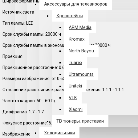
Широкоформатный: да
Аксессуары для телевизоров
Источник света
Кронштейны
Тип лампы: LED
ARM Media
Срок службы лампы: 20000 ч
Kromax
Срок службы лампы в экономичном режиме: 30000 ч
North Bayou
Проекция
Tuarex
Проекционное расстояние: 0.60 - 2.40 м
Ultramounts
Размеры изображения: от 0.63 до 2.54 м
Uniteki
Отношение расстояния к размеру изображения: 1.1:1 - 1.1:1
VLK
Частота кадров: 50 - 60 Гц
Xiaomi
Диафрагма: 1.7 - 1.7
ТВ тюнеры, приставки
Фокусное расстояние: 5.02 - 5.02 мм
Холодильники
Изображение