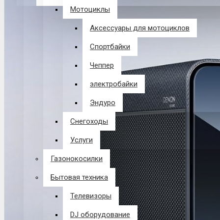
Мотоциклы
В корзине пусто!
Аксессуары для мотоциклов
Спортбайки
Чеппер
электробайки
Эндуро
Снегоходы
Услуги
Газонокосилки
Бытовая техника
Телевизоры
DJ оборудование