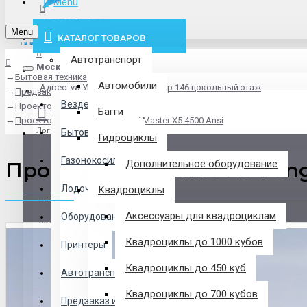
Menu
info@pxlt.ru
Menu
КАТАЛОГ ТОВАРОВ
Автотранспорт
Москва
Бытовая техника
Везде
Автомобили
Адрес: ул.Угрешская дом 2, стр 146 цокольный этаж
Предзаказ из Китая
Везде
Проекторы
Багги
Проектор 4К Formovie Fengmi Master X5 4500 Ansi
Логин
Бытовая техника
Гидроциклы
Газонокосилки
Проектор 4К Formovie Feng
Дополнительное оборудование
Регистрация
Лодочные Моторы
Квадроциклы
Аксессуары для квадроциклам
Оборудование
Закладки
Квадроциклы до 1000 кубов
Принтеры
Сравнение
Квадроциклы до 450 куб
Автотранспорт
0 товар(ов) - 0 р.
Квадроциклы до 700 кубов
Предзаказ из Китая