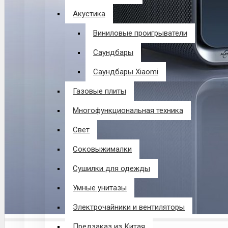
Акустика
Виниловые проигрыватели
Саундбары
Саундбары Xiaomi
Газовые плиты
Многофункциональная техника
Свет
Соковыжималки
Сушилки для одежды
Умные унитазы
Электрочайники и вентиляторы
Предзаказ из Китая