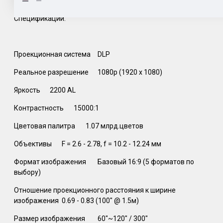
Спецификации:
Проекционная система‎
DLP ‎
Реальное разрешение‎
1080p (1920 x 1080)‎
Яркость‎
2200 AL ‎
Контрастность‎
15000:1 ‎
Цветовая палитра‎
1.07 млрд.цветов‎
Объективы‎
F = 2.6 - 2.78, f = 10.2 - 12.24 мм‎
Формат изображения‎
Базовый 16:9 (5 форматов по
выбору)‎
Отношение проекционного расстояния к ширине
изображения‎
0.69 - 0.83 (100" @ 1.5м)‎
Размер изображения‎
60"~120" / 300"‎