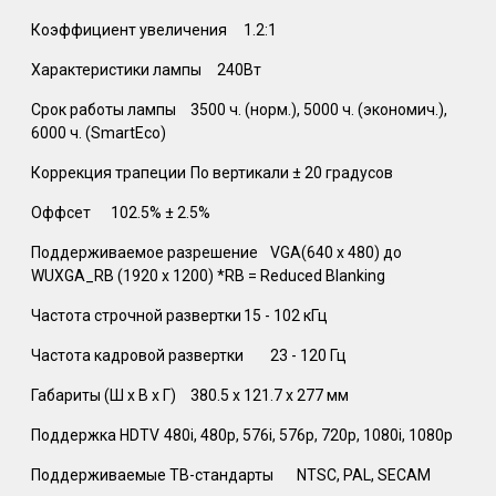
Коэффициент увеличения‎
1.2:1‎
Характеристики лампы‎
240Вт‎
Срок работы лампы‎
3500 ч. (норм.), 5000 ч. (экономич.),
6000 ч. (SmartEco) ‎
Коррекция трапеции‎
По вертикали ± 20 градусов‎
Оффсет‎
102.5% ± 2.5%‎
Поддерживаемое разрешение‎
VGA(640 x 480) до
WUXGA_RB (1920 x 1200) *RB = Reduced Blanking ‎
Частота строчной развертки‎
15 - 102 кГц‎
Частота кадровой развертки‎
23 - 120 Гц‎
Габариты (Ш x В x Г)‎
380.5 x 121.7 x 277 мм‎
Поддержка HDTV‎
480i, 480p, 576i, 576p, 720p, 1080i, 1080p ‎
Поддерживаемые ТВ-стандарты‎
NTSC, PAL, SECAM ‎