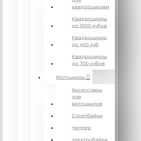
квадроциклам
Квадроциклы
до 1000 кубов
Квадроциклы
до 450 куб
Квадроциклы
до 700 кубов
Мотоциклы
Аксессуары
для
мотоциклов
Спортбайки
Чеппер
электробайки