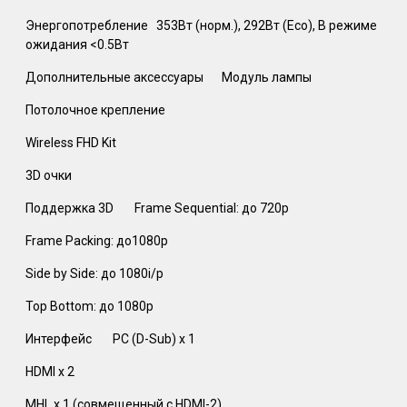
Энергопотребление‎
353Вт (норм.), 292Вт (Eco), В режиме
ожидания <0.5Вт ‎
Дополнительные аксессуары‎
Модуль лампы
Потолочное крепление
Wireless FHD Kit
3D очки‎
Поддержка 3D‎
Frame Sequential: до 720p
Frame Packing: до1080p
Side by Side: до 1080i/p
Top Bottom: до 1080p‎
Интерфейс‎
PC (D-Sub) x 1
HDMI x 2
MHL x 1 (совмещенный с HDMI-2)