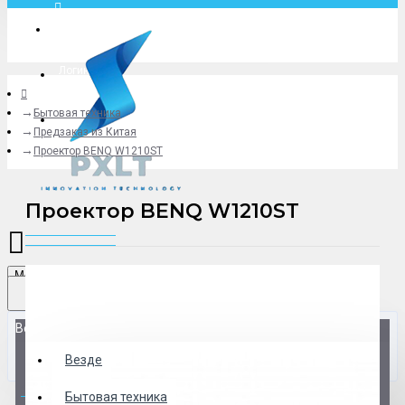
Москва
Логин
Бытовая техника
+79775619766
Предзаказ из Китая
Проектор BENQ W1210ST
Проектор BENQ W1210ST
Menu
Везде
Везде
0 товар(ов) - 0 р.
Бытовая техника