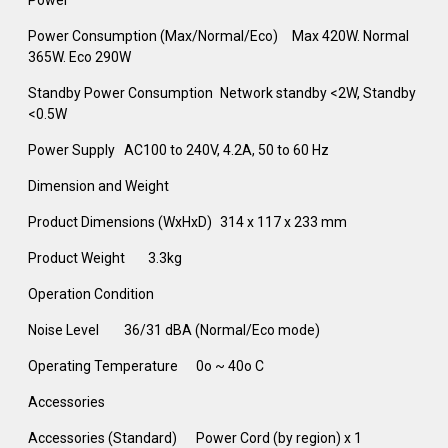
Power Consumption (Max/Normal/Eco)
Max 420W. Normal
365W. Eco 290W
Standby Power Consumption
Network standby <2W, Standby
<0.5W‎
Power Supply
AC100 to 240V, 4.2A, 50 to 60 Hz
Dimension and Weight
Product Dimensions (WxHxD)
314 x 117 x 233 mm
Product Weight
3.3kg
Operation Condition
Noise Level
36/31 dBA (Normal/Eco mode) ‎
Operating Temperature
0o ~ 40o C
Accessories
Accessories (Standard)
Power Cord (by region) x 1