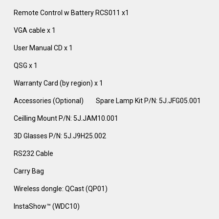
Remote Control w Battery RCS011 x1
VGA cable x 1
User Manual CD x 1
QSG x 1
Warranty Card (by region) x 1
Accessories (Optional)
Spare Lamp Kit P/N: 5J.JFG05.001
Ceilling Mount P/N: 5J.JAM10.001
3D Glasses P/N: 5J.J9H25.002
RS232 Cable
Carry Bag
Wireless dongle: QCast (QP01)
InstaShow™ (WDC10)