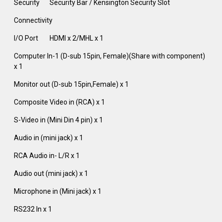
Security
Security Bar / Kensington Security Slot
Connectivity
I/O Port
HDMI x 2/MHL x 1
Computer In-1 (D-sub 15pin, Female)(Share with component)
x 1
Monitor out (D-sub 15pin,Female) x 1
Composite Video in (RCA) x 1
S-Video in (Mini Din 4 pin) x 1
Audio in (mini jack) x 1
RCA Audio in- L/R x 1
Audio out (mini jack) x 1
Microphone in (Mini jack) x 1
RS232 In x 1