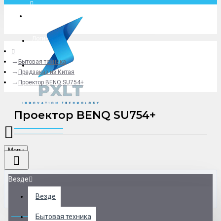
Москва
Логин
Бытовая техника
+79775619766
Предзаказ из Китая
Проектор BENQ SU754+
Проектор BENQ SU754+
Menu
Везде
Везде
0 товар(ов) - 0 р.
Бытовая техника