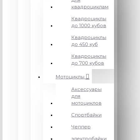
квадроциклам
Квадроциклы
до 1000 кубов
Квадроциклы
до 450 куб
Квадроциклы
до 700 кубов
Мотоциклы
Аксессуары
для
мотоциклов
Спортбайки
Чеппер
электробайки