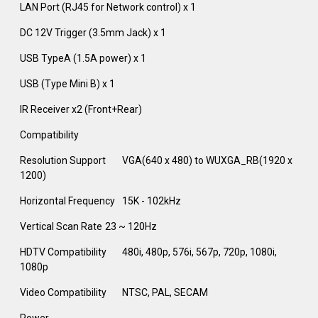
LAN Port (RJ45 for Network control) x 1
DC 12V Trigger (3.5mm Jack) x 1
USB TypeA (1.5A power) x 1
USB (Type Mini B) x 1
IR Receiver x2 (Front+Rear) ‎
Compatibility
Resolution Support
VGA(640 x 480) to WUXGA_RB(1920 x
1200)
Horizontal Frequency
15K - 102kHz
Vertical Scan Rate
23 ~ 120Hz‎
HDTV Compatibility
480i, 480p, 576i, 567p, 720p, 1080i,
1080p
Video Compatibility
NTSC, PAL, SECAM
Power