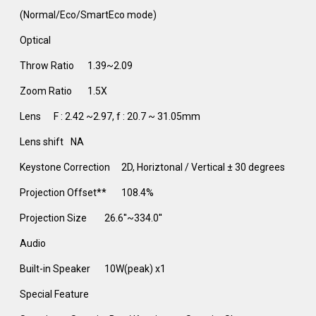
(Normal/Eco/SmartEco mode)
Optical
Throw Ratio
1.39~2.09
Zoom Ratio
1.5X
Lens
F : 2.42 ~2.97, f : 20.7 ~ 31.05mm
Lens shift
NA
Keystone Correction
2D, Horiztonal / Vertical ± 30 degrees
Projection Offset**
108.4%
Projection Size
26.6''~334.0''
Audio
Built-in Speaker
10W(peak) x1
Special Feature