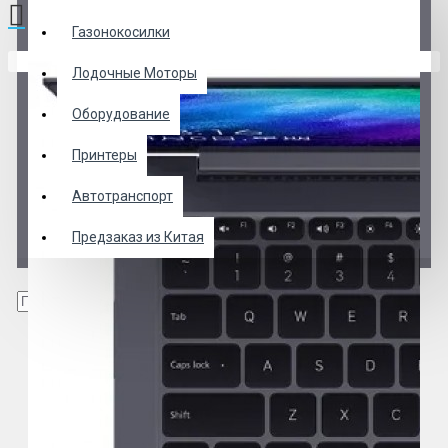
Газонокосилки
В корзине пусто!
Лодочные Моторы
Оборудование
Принтеры
Автотранспорт
Предзаказ из Китая