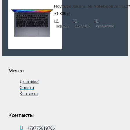
Ноутбук Xiaomi Mi Notebook Air 13.3
71 300 р.
В
В
В
корзину
закладки
сравнение
Меню
Доставка
Оплата
Контакты
Контакты
+79775619766