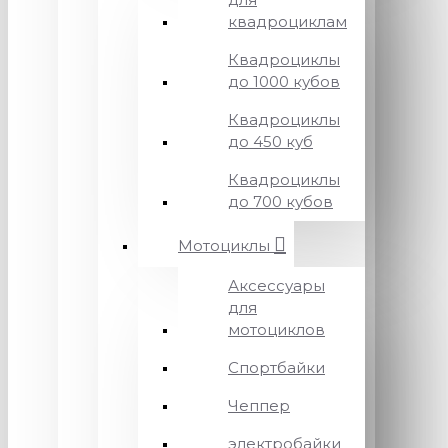
квадроциклам
Квадроциклы
до 1000 кубов
Квадроциклы
до 450 куб
Квадроциклы
до 700 кубов
Мотоциклы
Аксессуары
для
мотоциклов
Спортбайки
Чеппер
электробайки