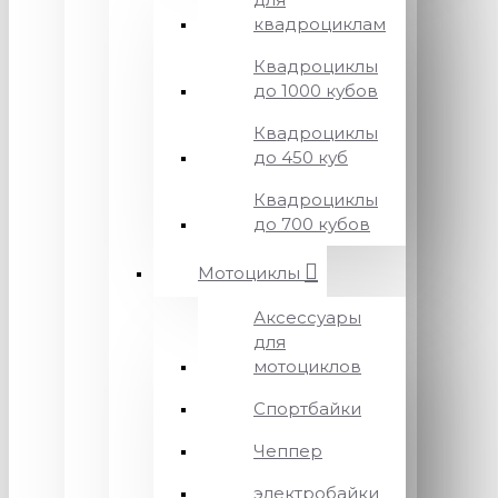
квадроциклам
Квадроциклы
до 1000 кубов
Квадроциклы
до 450 куб
Квадроциклы
до 700 кубов
Мотоциклы
Аксессуары
для
мотоциклов
Спортбайки
Чеппер
электробайки