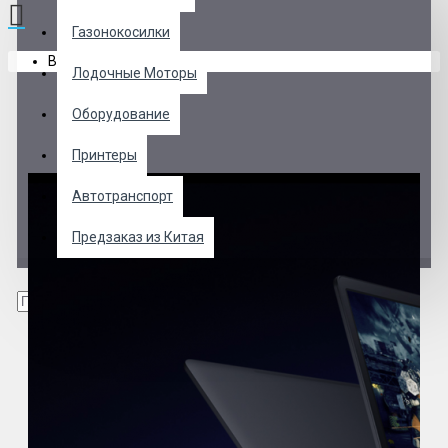
Газонокосилки
В корзине пусто!
Лодочные Моторы
Оборудование
Принтеры
Автотранспорт
Предзаказ из Китая