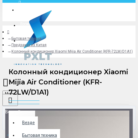
Москва
Логин
Бытовая техника
+79775619766
Предзаказ из Китая
Колонный кондиционер Xiaomi Mijia Air Conditioner (KFR-72LW/D1A1)
Колонный кондиционер Xiaomi
Mijia Air Conditioner (KFR-
72LW/D1A1)
Menu
Везде
Везде
0 товар(ов) - 0 р.
Бытовая техника