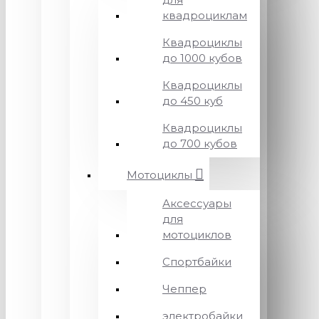
квадроциклам
Квадроциклы
до 1000 кубов
Квадроциклы
до 450 куб
Квадроциклы
до 700 кубов
Мотоциклы
Аксессуары
для
мотоциклов
Спортбайки
Чеппер
электробайки