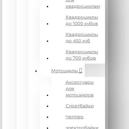
квадроциклам
Квадроциклы
до 1000 кубов
Квадроциклы
до 450 куб
Квадроциклы
до 700 кубов
Мотоциклы
Аксессуары
для
мотоциклов
Спортбайки
Чеппер
электробайки