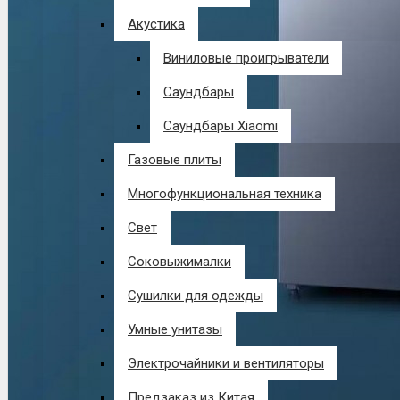
Акустика
Виниловые проигрыватели
Саундбары
Саундбары Xiaomi
Газовые плиты
Многофункциональная техника
Свет
Соковыжималки
Сушилки для одежды
Умные унитазы
Электрочайники и вентиляторы
Предзаказ из Китая