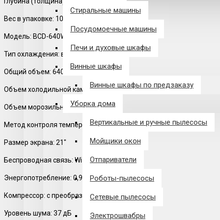
Глубина (толщина) упаковки: 100 см
Стиральные машины
Вес в упаковке: 100 кг
Посудомоечные машины
Модель: BCD-640WMLAD03B
Печи и духовые шкафы
Тип охлаждения: воздушное
Винные шкафы
Общий объем: 640 л
Винные шкафы по предзаказу
Объем холодильной камеры: 410 л
Уборка дома
Объем морозильной камеры: 230 л
Вертикальные и ручные пылесосы
Метод контроля температуры: цифровой
Мойщики окон
Размер экрана: 21"
Отпариватели
Беспроводная связь: Wi-Fi
Энергопотребление: 0,96 кВт/ 24 ч
Роботы-пылесосы
Компрессор: с преобразованием частоты
Сетевые пылесосы
Уровень шума: 37 дБ
Электрошвабры