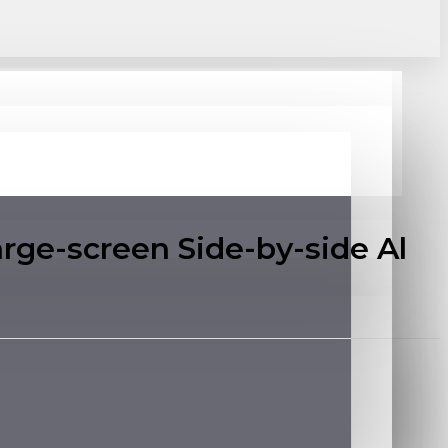
ge-screen Side-by-side Al