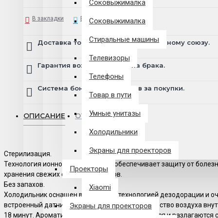
Соковыжималка
В закладки
В сравнение
Соковыжималка
Стиральные машины
Доставка товара по всему Таможенному союзу.
Телевизоры
Гарантия возврата и обмена брака.
Телефоны
Система бонусов и подарков за покупки.
Товар в пути
Умные унитазы
ОПИСАНИЕ
ОТЗЫВЫ
Холодильники
Экраны для проекторов
Стерилизация.
Технология ионной стерилизации обеспечивает защиту от болез
Проекторы
хранения свежих овощей и фруктов.
Без запахов.
Xiaomi
Холодильник оснащен встроенной технологией дезодорации и оч
встроенный датчик позволяет мониторить качество воздуха внут
Экраны для проекторов
18 минут. Ароматические молекулы поглощаются и разлагаются 