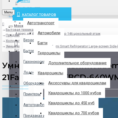
Menu
info@pxlt.ru
Menu
КАТАЛОГ ТОВАРОВ
Автотранспорт
Москва
Бытовая техника
Везде
Автомобили
Адрес: ул.Угрешская дом 2, стр 146 цокольный этаж
Предзаказ из Китая
Везде
Холодильники
Багги
Умный холодильник Xiaomi Viomi Smart Refrigerator Large-screen Sid
Логин
Бытовая техника
Гидроциклы
Газонокосилки
Умный холодильник Xiaomi V
Дополнительное оборудование
Регистрация
Лодочные Моторы
Квадроциклы
21Face 25 640L (BCD-640
Аксессуары для квадроциклам
Оборудование
Закладки
Квадроциклы до 1000 кубов
Принтеры
Сравнение
Квадроциклы до 450 куб
Автотранспорт
0 товар(ов) - 0 р.
Квадроциклы до 700 кубов
Предзаказ из Китая