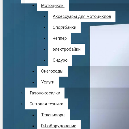
Мотоциклы
В корзине пусто!
Аксессуары для мотоциклов
Спортбайки
Чеппер
электробайки
Эндуро
Снегоходы
Услуги
Газонокосилки
Бытовая техника
Телевизоры
DJ оборудование