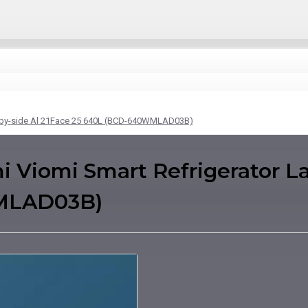
e-by-side Al 21Face 25 640L (BCD-640WMLAD03B)
iomi Smart Refrigerator Lar
WMLAD03B)