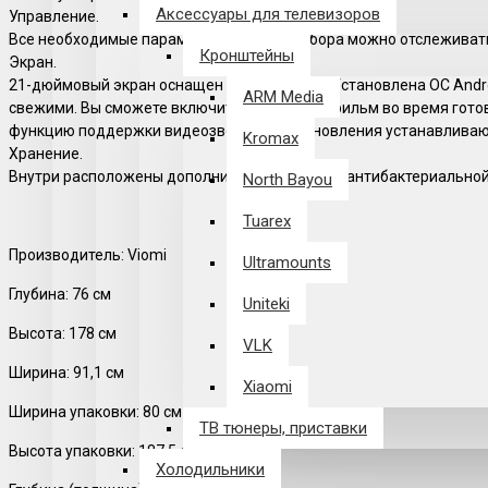
Аксессуары для телевизоров
Управление.
Все необходимые параметры работы прибора можно отслеживать 
Кронштейны
Экран.
21-дюймовый экран оснащен матрицей IPS. Установлена OC Andro
ARM Media
свежими. Вы сможете включить музыку или фильм во время готов
функцию поддержки видеозвонка. Все обновления устанавливаю
Kromax
Хранение.
Внутри расположены дополнительный отсек с антибактериальной
North Bayou
Tuarex
Производитель: Viomi
Ultramounts
Глубина: 76 см
Uniteki
Высота: 178 см
VLK
Ширина: 91,1 см
Xiaomi
Ширина упаковки: 80 см
ТВ тюнеры, приставки
Высота упаковки: 187,5 см
Холодильники