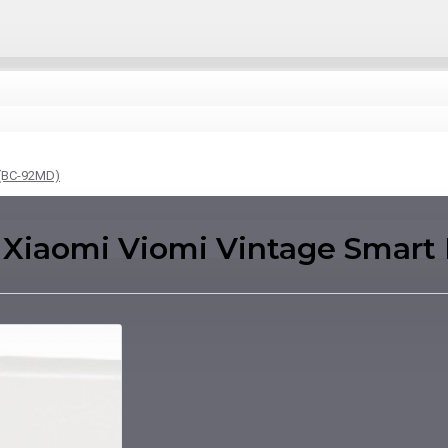
 (BC-92MD)
aomi Viomi Vintage Smart R