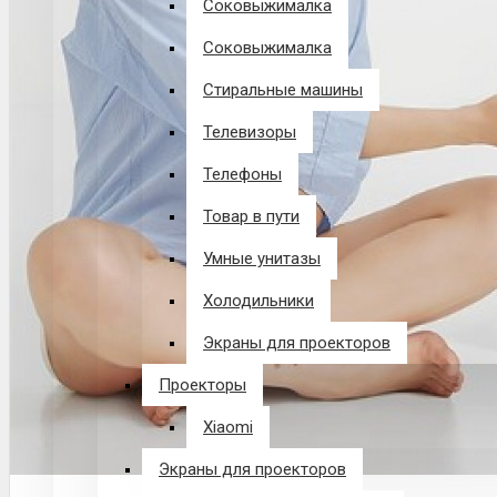
Соковыжималка
Соковыжималка
Стиральные машины
Телевизоры
Телефоны
Товар в пути
Умные унитазы
Холодильники
Экраны для проекторов
Проекторы
Xiaomi
Экраны для проекторов