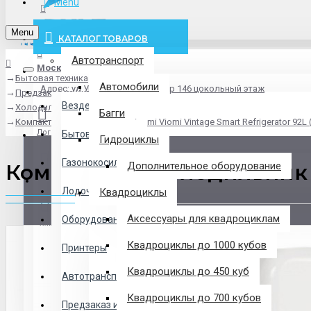
Menu
info@pxlt.ru
Menu
КАТАЛОГ ТОВАРОВ
Автотранспорт
Москва
Бытовая техника
Везде
Автомобили
Адрес: ул.Угрешская дом 2, стр 146 цокольный этаж
Предзаказ из Китая
Везде
Холодильники
Багги
Компактный холодильник Xiaomi Viomi Vintage Smart Refrigerator 92L
Логин
Бытовая техника
Гидроциклы
Газонокосилки
Компактный холодильник Xi
Дополнительное оборудование
Регистрация
Лодочные Моторы
Квадроциклы
Аксессуары для квадроциклам
Оборудование
Закладки
Квадроциклы до 1000 кубов
Принтеры
Сравнение
Квадроциклы до 450 куб
Автотранспорт
0 товар(ов) - 0 р.
Квадроциклы до 700 кубов
Предзаказ из Китая