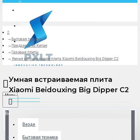
Москва
Логин
Бытовая техника
+79775619766
Предзаказ из Китая
Газовые плиты
Умная встраиваемая плита Xiaomi Beidouxing Big Dipper C2
Умная встраиваемая плита
Xiaomi Beidouxing Big Dipper C2
Menu
Везде
Везде
0 товар(ов) - 0 р.
Бытовая техника