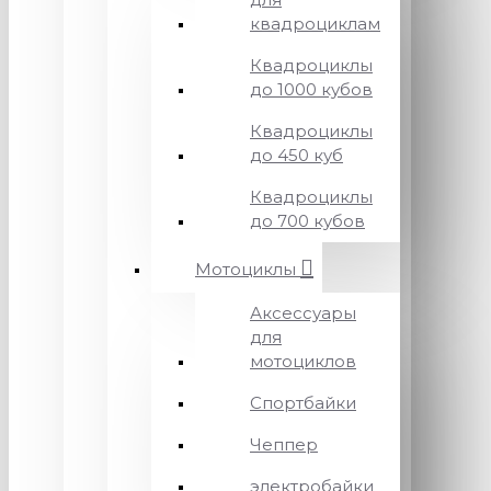
квадроциклам
Квадроциклы
до 1000 кубов
Квадроциклы
до 450 куб
Квадроциклы
до 700 кубов
Мотоциклы
Аксессуары
для
мотоциклов
Спортбайки
Чеппер
электробайки