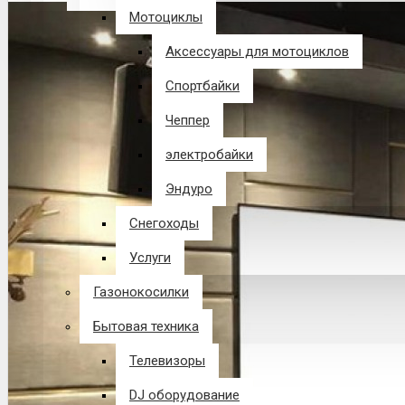
Мотоциклы
В корзине пусто!
Аксессуары для мотоциклов
Спортбайки
Чеппер
электробайки
Эндуро
Снегоходы
Услуги
Газонокосилки
Бытовая техника
Телевизоры
DJ оборудование