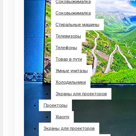
Соковыжималка
Соковыжималка
Стиральные машины
Телевизоры
Телефоны
Товар в пути
Умные унитазы
Холодильники
Экраны для проекторов
Проекторы
Xiaomi
Экраны для проекторов