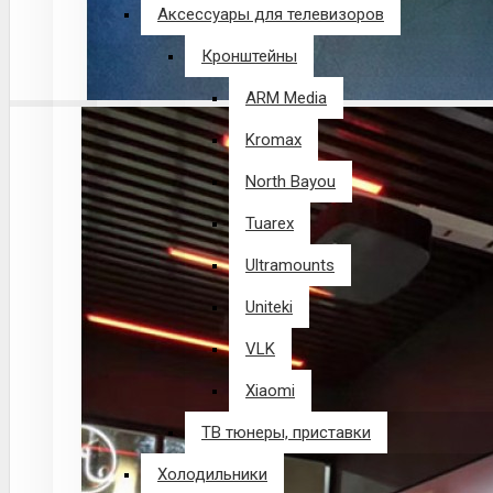
Аксессуары для телевизоров
Кронштейны
ARM Media
Kromax
North Bayou
Tuarex
Ultramounts
Uniteki
VLK
Xiaomi
ТВ тюнеры, приставки
Холодильники