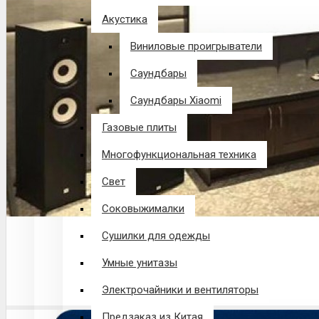
Акустика
Виниловые проигрыватели
Саундбары
Саундбары Xiaomi
Газовые плиты
Многофункциональная техника
Свет
Соковыжималки
Сушилки для одежды
Умные унитазы
Электрочайники и вентиляторы
Предзаказ из Китая