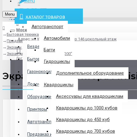
Menu
info@pxlt.ru
Menu
КАТАЛОГ ТОВАРОВ
Автотранспорт
Москва
Бытовая техника
Везде
Автомобили
Адрес: ул.Угрешская дом 2, стр 146 цокольный этаж
Предзаказ из Китая
Везде
Экраны для проекторов
Багги
Экран для проектора Mivision 200"
Логин
Бытовая техника
Гидроциклы
Газонокосилки
Экран для проектора Mivis
Дополнительное оборудование
Регистрация
Лодочные Моторы
Квадроциклы
Аксессуары для квадроциклам
Оборудование
Закладки
Квадроциклы до 1000 кубов
Принтеры
Сравнение
Квадроциклы до 450 куб
Автотранспорт
0 товар(ов) - 0 р.
Квадроциклы до 700 кубов
Предзаказ из Китая