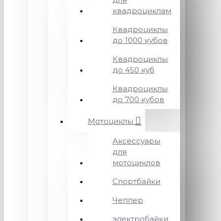
квадроциклам
Квадроциклы
до 1000 кубов
Квадроциклы
до 450 куб
Квадроциклы
до 700 кубов
Мотоциклы
Аксессуары
для
мотоциклов
Спортбайки
Чеппер
электробайки