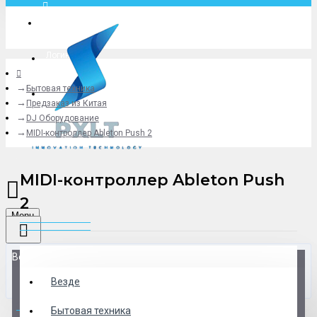
Москва
Логин
Бытовая техника
+79775619766
Предзаказ из Китая
DJ Оборудование
MIDI-контроллер Ableton Push 2
MIDI-контроллер Ableton Push
2
Menu
Везде
Везде
0 товар(ов) - 0 р.
Бытовая техника