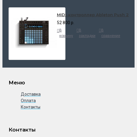
MIDI-контроллер Ableton Push 2
52 800 р.
В
В
В
корзину
закладки
сравнение
Меню
Доставка
Оплата
Контакты
Контакты