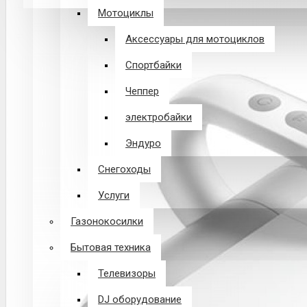
Мотоциклы
В корзине пусто!
Аксессуары для мотоциклов
Спортбайки
Чеппер
электробайки
Эндуро
Снегоходы
Услуги
Газонокосилки
Бытовая техника
Телевизоры
DJ оборудование