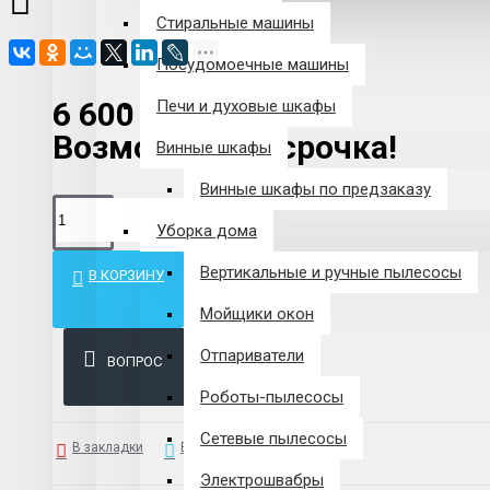
Стиральные машины
Посудомоечные машины
6 600 р.
Печи и духовые шкафы
Возможна рассрочка!
Винные шкафы
Винные шкафы по предзаказу
Уборка дома
Вертикальные и ручные пылесосы
В КОРЗИНУ
Мойщики окон
Отпариватели
ВОПРОС
Роботы-пылесосы
Сетевые пылесосы
В закладки
В сравнение
Электрошвабры