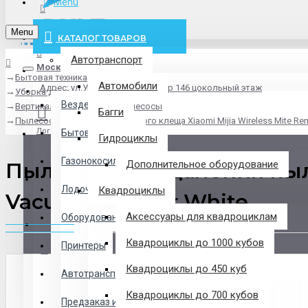
Menu
info@pxlt.ru
Menu
КАТАЛОГ ТОВАРОВ
Автотранспорт
Москва
Бытовая техника
Везде
Автомобили
Адрес: ул.Угрешская дом 2, стр 146 цокольный этаж
Уборка дома
Везде
Вертикальные и ручные пылесосы
Багги
Пылесос для удаления пылевого клеща Xiaomi Mijia Wireless Mite Rem
Логин
Бытовая техника
Гидроциклы
Газонокосилки
Пылесос для удаления пыле
Дополнительное оборудование
Регистрация
Лодочные Моторы
Квадроциклы
Vacuum Cleaner White
Аксессуары для квадроциклам
Оборудование
Закладки
Квадроциклы до 1000 кубов
Принтеры
Сравнение
Квадроциклы до 450 куб
Автотранспорт
0 товар(ов) - 0 р.
Квадроциклы до 700 кубов
Предзаказ из Китая