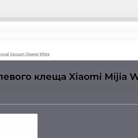
oval Vacuum Cleaner White
вого клеща Xiaomi Mijia Wi