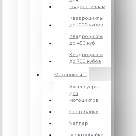
квадроциклам
Квадроциклы
до 1000 кубов
Квадроциклы
до 450 куб
Квадроциклы
до 700 кубов
Мотоциклы
Аксессуары
для
мотоциклов
Спортбайки
Чеппер
электробайки