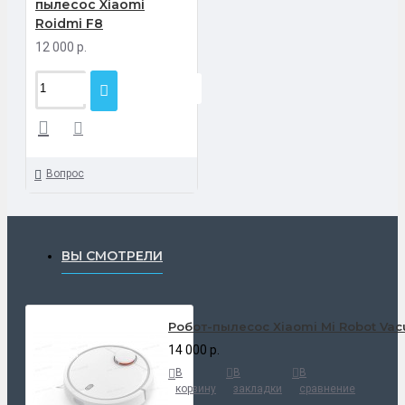
пылесос Xiaomi
Roidmi F8
12 000 р.
Вопрос
ВЫ СМОТРЕЛИ
Робот-пылесос Xiaomi Mi Robot Va
14 000 р.
В
В
В
корзину
закладки
сравнение