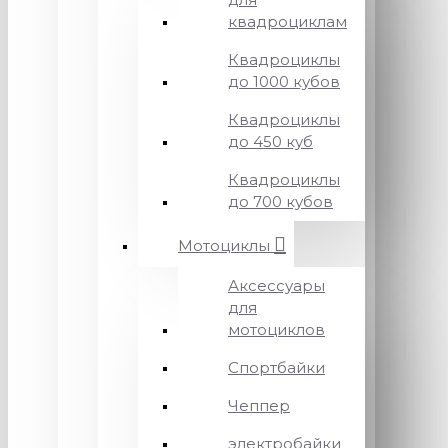
квадроциклам
Квадроциклы
до 1000 кубов
Квадроциклы
до 450 куб
Квадроциклы
до 700 кубов
Мотоциклы
Аксессуары
для
мотоциклов
Спортбайки
Чеппер
электробайки