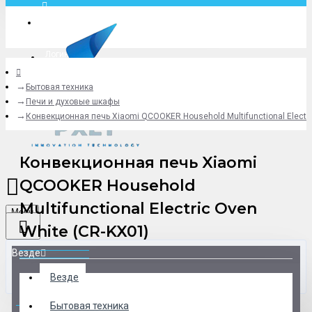
Москва
Логин
Бытовая техника
+79775619766
Печи и духовые шкафы
Конвекционная печь Xiaomi QCOOKER Household Multifunctional Electri
Конвекционная печь Xiaomi
QCOOKER Household
Multifunctional Electric Oven
Menu
White (CR-KX01)
Везде
Везде
0 товар(ов) - 0 р.
Бытовая техника