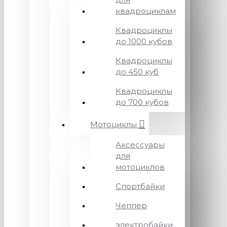
квадроциклам
Квадроциклы
до 1000 кубов
Квадроциклы
до 450 куб
Квадроциклы
до 700 кубов
Мотоциклы
Аксессуары
для
мотоциклов
Спортбайки
Чеппер
электробайки