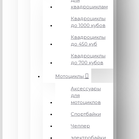
квадроциклам
Квадроциклы
до 1000 кубов
Квадроциклы
до 450 куб
Квадроциклы
до 700 кубов
Мотоциклы
Аксессуары
для
мотоциклов
Спортбайки
Чеппер
электробайки