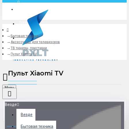
Москва
Логин
Бытовая техника
+79775619766
Аксессуары для телевизоров
ТВ тюнеры, приставки
Пульт Xiaomi TV
Пульт Xiaomi TV
Menu
Везде
Везде
0 товар(ов) - 0 р.
Бытовая техника