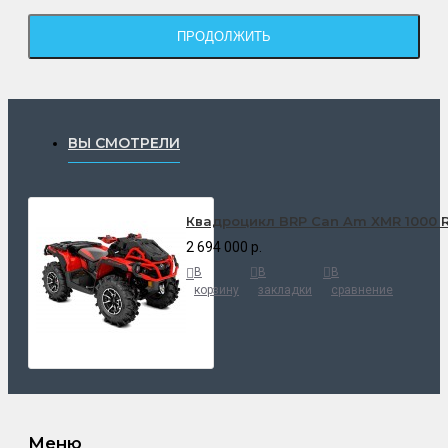
ПРОДОЛЖИТЬ
ВЫ СМОТРЕЛИ
Квадроцикл BRP Can Am XMR 1000 R
2 694 000 р.
В
В
В
корзину
закладки
сравнение
Меню