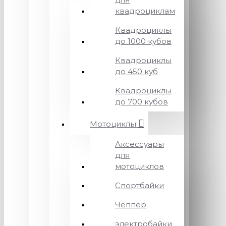
квадроциклам
Квадроциклы
до 1000 кубов
Квадроциклы
до 450 куб
Квадроциклы
до 700 кубов
Мотоциклы
Аксессуары
для
мотоциклов
Спортбайки
Чеппер
электробайки