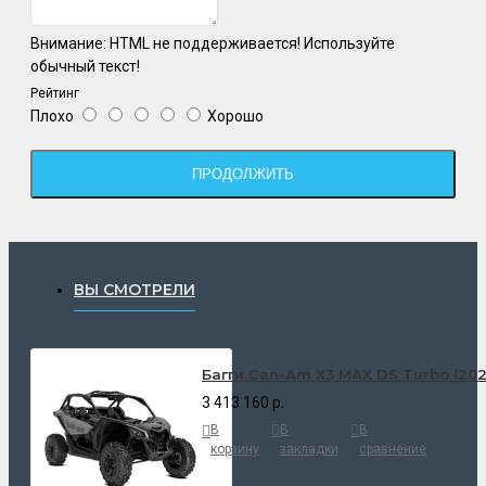
Внимание:
HTML не поддерживается! Используйте
обычный текст!
Рейтинг
Плохо
Хорошо
ПРОДОЛЖИТЬ
ВЫ СМОТРЕЛИ
Багги Сan-Аm Х3 MAX DS Turbo (202
3 413 160 р.
В
В
В
корзину
закладки
сравнение