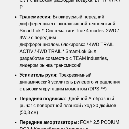
CVT с высоким расходом воздуха, L / H / N / R /
P
Трансмиссия:
Блокируемый передний
дифференциал с эксклюзивной технологией
Smart-Lok *. Система тяги True 4 modes: 2WD /
4WD с передним
дифференциалом. блокировка / 4WD TRAIL
ACTIV / 4WD TRAIL * Smart-Lok был
разработан совместно с TEAM Industries,
лидером рынка трансмиссий
Усилитель руля:
Трехрежимный
динамический усилитель рулевого управления
с высоким крутящим моментом (DPS ™)
Передняя подвеска:
Двойной A-образный
рычаг с поворотной планкой / ход 20 дюймов
(50,8 см)
Передние амортизаторы:
FOX† 2.5 PODIUM