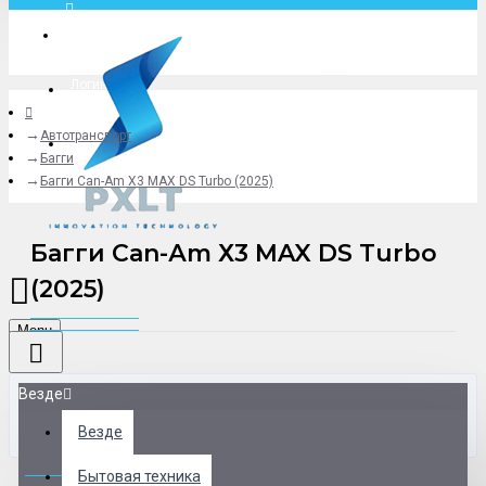
Москва
Логин
Автотранспорт
+79775619766
Багги
Багги Сan-Аm Х3 MAX DS Turbo (2025)
Багги Сan-Аm Х3 MAX DS Turbo
(2025)
Menu
Везде
Везде
0 товар(ов) - 0 р.
Бытовая техника