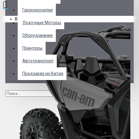
Газонокосилки
В корзине пусто!
Лодочные Моторы
Оборудование
Принтеры
Автотранспорт
Предзаказ из Китая