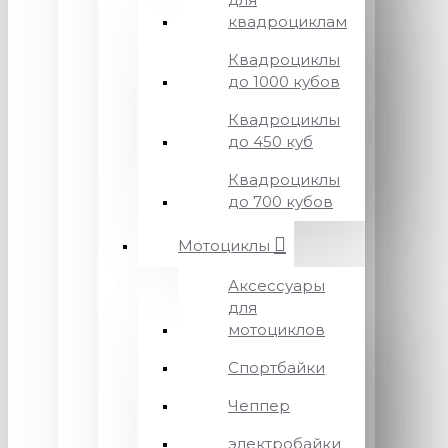
квадроциклам
Квадроциклы
до 1000 кубов
Квадроциклы
до 450 куб
Квадроциклы
до 700 кубов
Мотоциклы
Аксессуары
для
мотоциклов
Спортбайки
Чеппер
электробайки