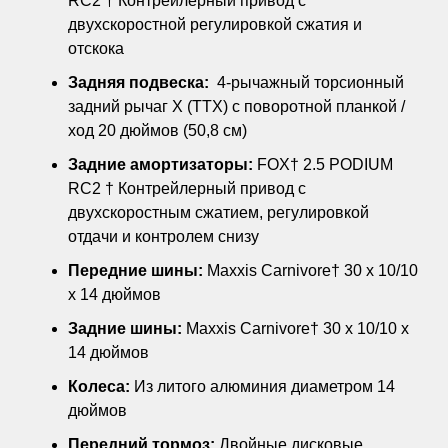
RC2 † Контрейлерный привод с
двухскоростной регулировкой сжатия и
отскока
Задняя подвеска:
4-рычажный торсионный
задний рычаг X (TTX) с поворотной планкой /
ход 20 дюймов (50,8 см)
Задние амортизаторы:
FOX† 2.5 PODIUM
RC2 † Контрейлерный привод с
двухскоростным сжатием, регулировкой
отдачи и контролем снизу
Передние шины:
Maxxis Carnivore† 30 x 10/10
x 14 дюймов
Задние шины:
Maxxis Carnivore† 30 x 10/10 x
14 дюймов
Колеса:
Из литого алюминия диаметром 14
дюймов
Передний тормоз:
Двойные дисковые