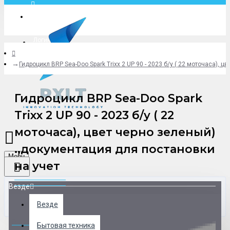
Москва
Логин
Гидроцикл BRP Sea-Doo Spark Trixx 2 UP 90 - 2023 б/y ( 22 моточаса), 
+79775619766
Гидроцикл BRP Sea-Doo Spark
Trixx 2 UP 90 - 2023 б/y ( 22
моточаса), цвет черно зеленый)
.,документация для постановки
Menu
на учет
Везде
Везде
0 товар(ов) - 0 р.
Бытовая техника