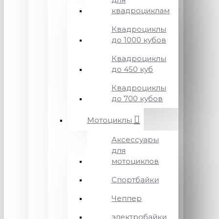
квадроциклам
Квадроциклы
до 1000 кубов
Квадроциклы
до 450 куб
Квадроциклы
до 700 кубов
Мотоциклы
Аксессуары
для
мотоциклов
Спортбайки
Чеппер
электробайки