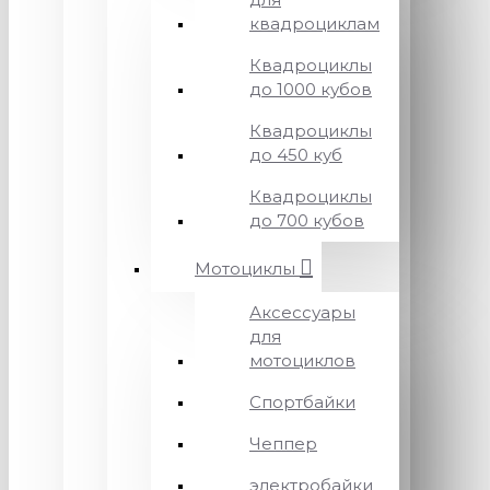
квадроциклам
Квадроциклы
до 1000 кубов
Квадроциклы
до 450 куб
Квадроциклы
до 700 кубов
Мотоциклы
Аксессуары
для
мотоциклов
Спортбайки
Чеппер
электробайки