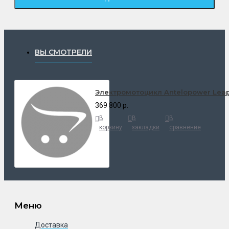
ВЫ СМОТРЕЛИ
Электромотоцикл Antelopower Leap A
369 800 р.
В
В
В
корзину
закладки
сравнение
Меню
Доставка