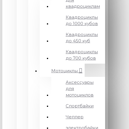
квадроциклам
Квадроциклы
до 1000 кубов
Квадроциклы
до 450 куб
Квадроциклы
до 700 кубов
Мотоциклы
Аксессуары
для
мотоциклов
Спортбайки
Чеппер
электробайки