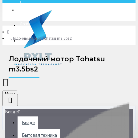
Москва
Логин
Лодочный мотор Tohatsu m3.5bs2
+79775619766
Лодочный мотор Tohatsu
m3.5bs2
Menu
Везде
Везде
0 товар(ов) - 0 р.
Бытовая техника