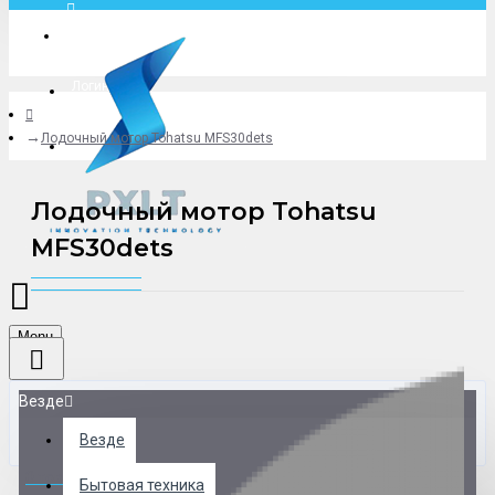
Москва
Логин
Лодочный мотор Tohatsu MFS30dets
+79775619766
Лодочный мотор Tohatsu
MFS30dets
Menu
Везде
Везде
0 товар(ов) - 0 р.
Бытовая техника