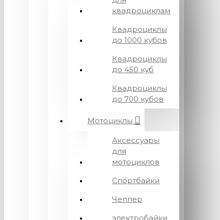
квадроциклам
Квадроциклы
до 1000 кубов
Квадроциклы
до 450 куб
Квадроциклы
до 700 кубов
Мотоциклы
Аксессуары
для
мотоциклов
Спортбайки
Чеппер
электробайки