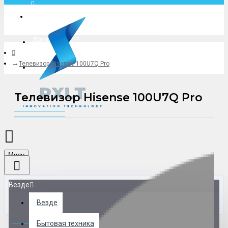
Москва
Логин
Телевизор Hisense 100U7Q Pro
+79775619766
Телевизор Hisense 100U7Q Pro
Menu
Везде
Везде
0 товар(ов) - 0 р.
Бытовая техника