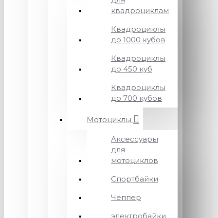
квадроциклам
Квадроциклы
до 1000 кубов
Квадроциклы
до 450 куб
Квадроциклы
до 700 кубов
Мотоциклы
Аксессуары
для
мотоциклов
Спортбайки
Чеппер
электробайки