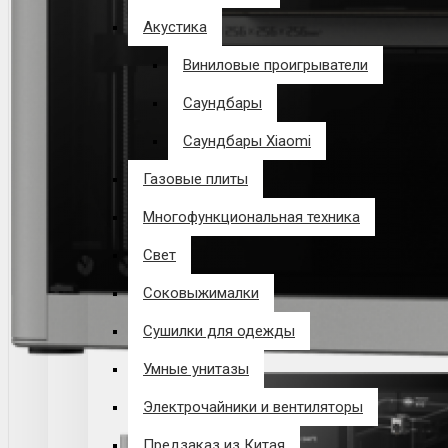
Акустика
Виниловые проигрыватели
Саундбары
Саундбары Xiaomi
Газовые плиты
Многофункциональная техника
Свет
Соковыжималки
Сушилки для одежды
Умные унитазы
Электрочайники и вентиляторы
Предзаказ из Китая