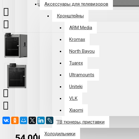
Аксессуары для телевизоров
Кронштейны
ARM Media
Kromax
North Bayou
Tuarex
Ultramounts
Uniteki
VLK
Xiaomi
ТВ тюнеры, приставки
Холодильники
54 000 р.