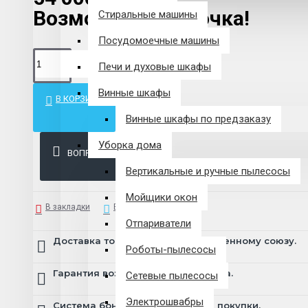
Возможна рассрочка!
Стиральные машины
Посудомоечные машины
Печи и духовые шкафы
Винные шкафы
В КОРЗИНУ
Винные шкафы по предзаказу
Уборка дома
ВОПРОС
Вертикальные и ручные пылесосы
Мойщики окон
В закладки
В сравнение
Отпариватели
Доставка товара по всему Таможенному союзу.
Роботы-пылесосы
Гарантия возврата и обмена брака.
Сетевые пылесосы
Электрошвабры
Система бонусов и подарков за покупки.