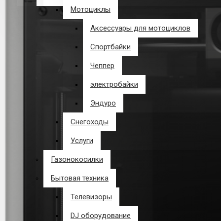
Мотоциклы
В корзине пусто!
Аксессуары для мотоциклов
Спортбайки
Чеппер
электробайки
Эндуро
Снегоходы
Услуги
Газонокосилки
Бытовая техника
Телевизоры
DJ оборудование