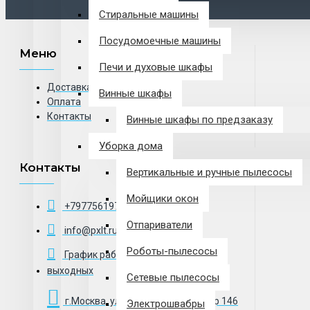
Стиральные машины
Посудомоечные машины
Меню
Печи и духовые шкафы
Доставка
Винные шкафы
Оплата
Контакты
Винные шкафы по предзаказу
Уборка дома
Контакты
Вертикальные и ручные пылесосы
Мойщики окон
+79775619766
Отпариватели
info@pxlt.ru
Роботы-пылесосы
График работы с 10:30 до 20:00, без
выходных
Сетевые пылесосы
г.Москва, ул.Угрешская дом 2, стр 146
Электрошвабры