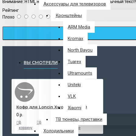
Внимание:
HTML не поддерживается! Используйте обычный текст!
Аксессуары для телевизоров
Рейтинг
Кронштейны
Плохо
Хорошо
ARM Media
Kromax
North Bayou
Tuarex
ВЫ СМОТРЕЛИ
Ultramounts
Uniteki
VLK
Кофр для Loncin Xwolf 700 MUD
Xiaomi
0 р.
ТВ тюнеры, приставки
В
В
В
корзину
закладки
сравнение
Холодильники