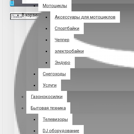
Мотоциклы
В корзине пусто!
Аксессуары для мотоциклов
Спортбайки
Чеппер
электробайки
Эндуро
Снегоходы
Услуги
Газонокосилки
Бытовая техника
Телевизоры
DJ оборудование