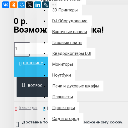
3D Принтеры
0 р.
DJ Оборудование
Возможна рассрочка!
Варочные панели
Газовые плиты
Квадрокоптеры DJI
В КОРЗИНУ
Мониторы
Ноутбуки
ВОПРОС
Печи и духовые шкафы
Планшеты
Проекторы
В закладки
В сравнение
Сад и огород
Доставка товара по всему Таможенному союзу.