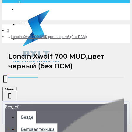
Москва
Логин
Loncin Xwolf 700 MUD,цвет черный (без ПСМ)
+79775619766
Loncin Xwolf 700 MUD,цвет
черный (без ПСМ)
Menu
Везде
Везде
0 товар(ов) - 0 р.
Бытовая техника