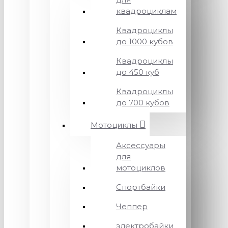
квадроциклам
Квадроциклы
до 1000 кубов
Квадроциклы
до 450 куб
Квадроциклы
до 700 кубов
Мотоциклы
Аксессуары
для
мотоциклов
Спортбайки
Чеппер
электробайки