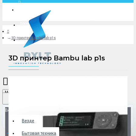
Москва
Логин
3D принтер Bambu lab p1s
+79775619766
3D принтер Bambu lab p1s
Menu
Везде
Везде
0 товар(ов) - 0 р.
Бытовая техника