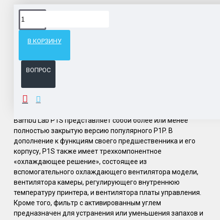
Доставка товара по всему Таможенному союзу.
Гарантия возврата и обмена брака.
В КОРЗИНУ
Система бонусов и подарков за покупки.
ВОПРОС
ОПИСАНИЕ
Bambu Lab P1S представляет собой более или менее
полностью закрытую версию популярного P1P. В
дополнение к функциям своего предшественника и его
корпусу, P1S также имеет трехкомпонентное
«охлаждающее решение», состоящее из
вспомогательного охлаждающего вентилятора модели,
вентилятора камеры, регулирующего внутреннюю
температуру принтера, и вентилятора платы управления.
Кроме того, фильтр с активированным углем
предназначен для устранения или уменьшения запахов и