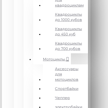
квадроциклам
Квадроциклы
до 1000 кубов
Квадроциклы
до 450 куб
Квадроциклы
до 700 кубов
Мотоциклы
Аксессуары
для
мотоциклов
Спортбайки
Чеппер
электробайки