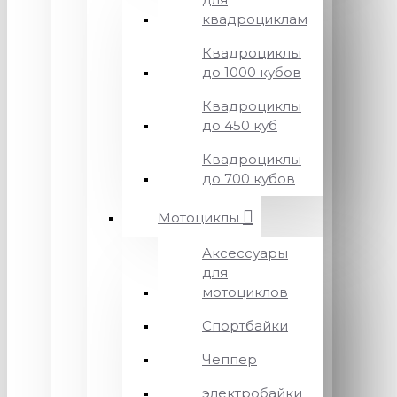
квадроциклам
Квадроциклы
до 1000 кубов
Квадроциклы
до 450 куб
Квадроциклы
до 700 кубов
Мотоциклы
Аксессуары
для
мотоциклов
Спортбайки
Чеппер
электробайки