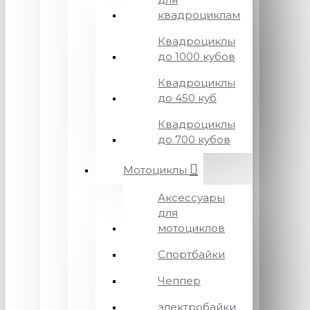
квадроциклам
Квадроциклы
до 1000 кубов
Квадроциклы
до 450 куб
Квадроциклы
до 700 кубов
Мотоциклы
Аксессуары
для
мотоциклов
Спортбайки
Чеппер
электробайки