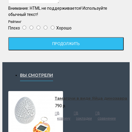
Внимание:
HTML не поддерживается! Используйте
обычный текст!
Рейтинг
Плохо
Хорошо
ПРОДОЛЖИТЬ
ВЫ СМОТРЕЛИ
Тамагочи в виде Яйца динозавра
790 р.
В
В
В
корзину
закладки
сравнение