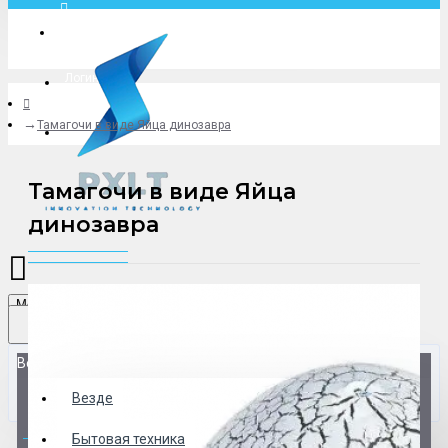
Москва
Логин
Тамагочи в виде Яйца динозавра
+79775619766
Тамагочи в виде Яйца
динозавра
Menu
Везде
Везде
0 товар(ов) - 0 р.
Бытовая техника