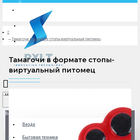
Москва
Логин
Тамагочи в формате стопы-виртуальный питомец
+79775619766
Тамагочи в формате стопы-
виртуальный питомец
Menu
Везде
Везде
0 товар(ов) - 0 р.
Бытовая техника