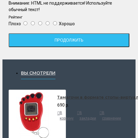
Внимание:
HTML не поддерживается! Используйте
обычный текст!
Рейтинг
Плохо
Хорошо
ПРОДОЛЖИТЬ
ВЫ СМОТРЕЛИ
Тамагочи в формате стопы-виртуа
690 р.
В
В
В
корзину
закладки
сравнение