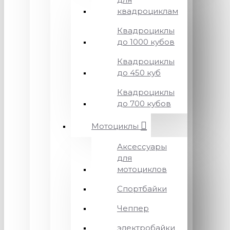
квадроциклам
Квадроциклы
до 1000 кубов
Квадроциклы
до 450 куб
Квадроциклы
до 700 кубов
Мотоциклы
Аксессуары
для
мотоциклов
Спортбайки
Чеппер
электробайки