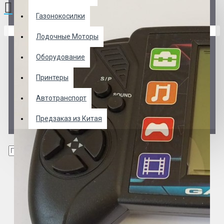
Газонокосилки
В корзине пусто!
Лодочные Моторы
Оборудование
Принтеры
Автотранспорт
Предзаказ из Китая