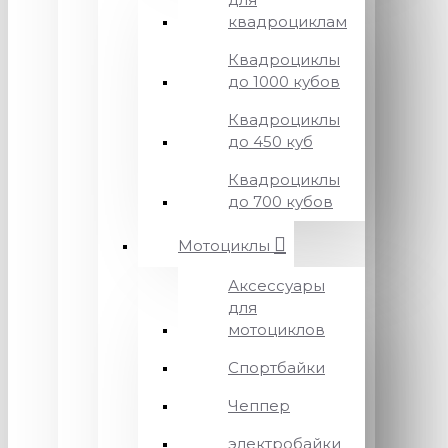
квадроциклам
Квадроциклы
до 1000 кубов
Квадроциклы
до 450 куб
Квадроциклы
до 700 кубов
Мотоциклы
Аксессуары
для
мотоциклов
Спортбайки
Чеппер
электробайки